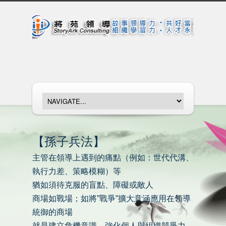
【孫子兵法】
主管在領導上遇到的痛點（例如：世代代溝、
執行力差、策略模糊）等
猶如須待克服的盲點、障礙或敵人
商場如戰場；如將”戰爭”擴大意涵應用在領導
統御的商場
就是建立危機意識，強化個人與組織競爭力