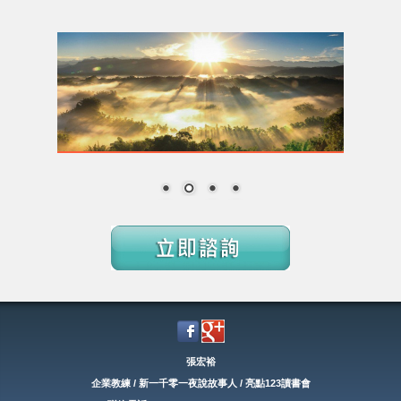
張宏裕
企業教練 / 新一千零一夜說故事人 / 亮點123讀書會