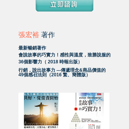
張宏裕
著作
最新暢銷著作
會說故事的巧實力！感性與溫度，致勝說服的
36
個影響力（
2018
時報出版）
行銷，說出故事力 ---傳遞理念&商品價值的
49個感召法則（2016 繁、簡體版）