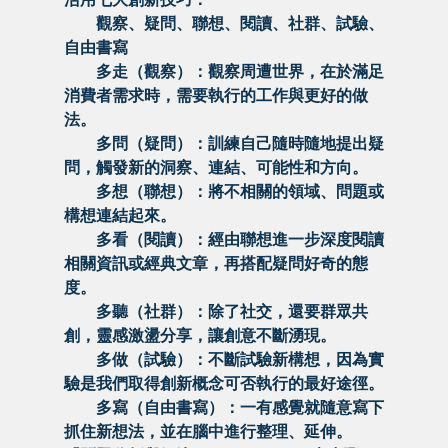
觀察、疑問、聯想、閱讀、社群、試驗、
自由書寫
多走（觀察）：觀察周遭世界，在於滿足
消費者需求時，需要執行的工作與更好的做
法。
多問（疑問）：訓練自己隨時隨地提出疑
問，觸發新的洞察、連結、可能性和方向。
多想（聯想）：將不相關的領域、問題或
構想連結起來。
多看（閱讀）：經由聯想進一步深度閱讀
相關資訊或經典文章，再搭配疑問好奇的態
度。
多聽（社群）：除了社交，還要群眾共
創，靈感激盪分享，讓創意不斷湧現。
多做（試驗）：不斷試驗新構想，因為實
驗是我們取得創新概念可否執行的最好途徑。
多寫（自由書寫）：一有感覺就隨意寫下
抓住新想法，並在腦中進行整理、延伸。