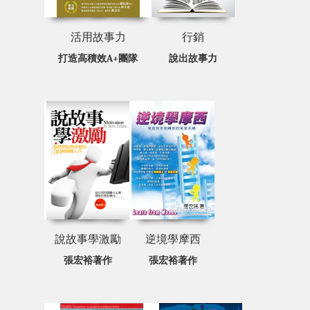
活用故事力
行銷
打造高積效A+團隊
說出故事力
說故事學激勵
逆境學摩西
張宏裕著作
張宏裕著作