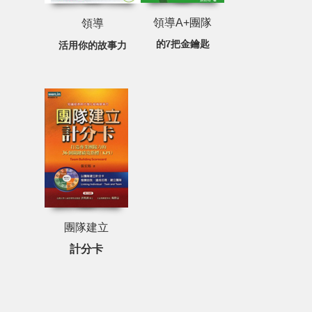
領導A+團隊
領導
的7把金鑰匙
活用你的故事力
團隊建立
計分卡