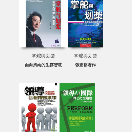
掌舵與划槳
掌舵與划槳
面向風雨的生存智慧
張宏裕著作