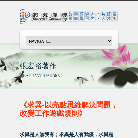
張宏裕著作
◎ Sell Well Books
《求異-以亮點思維解決問題，
改變工作遊戲規則》
求異是人無我有；求異是人有我優，求異是