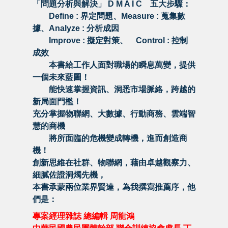
「問題分析與解決」 D M A I C 五大步驟：
Define : 界定問題、Measure : 蒐集數
據、Analyze : 分析成因
Improve : 擬定對策、 Control : 控制
成效
本書給工作人面對職場的瞬息萬變，提供
一個未來藍圖！
能快速掌握資訊、洞悉市場脈絡，跨越的
新局面門檻！
充分掌握物聯網、大數據、行動商務、雲端智
慧的商機
將所面臨的危機變成轉機，進而創造商
機！
創新思維在社群、物聯網，藉由卓越觀察力、
細膩佐證洞燭先機，
本書承蒙兩位業界賢達，為我撰寫推薦序，他
們是：
專案經理雜誌 總編輯 周龍鴻