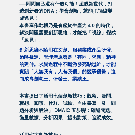
──問問自己還有什麼可能！望眼新世代，打
造創新者的DNA；學會創新，就能把視線變
成遠見！
本書寫作動機乃是有鑑於生產力 4.0 的時代，
解決問題需要創新思維，才能把「視線」變成
「遠見」。
創新思維不論用在文創、服務業或產品研發、
策略擬定、管理溝通都是「存同，求異」精神
的延伸。求異過程中不斷激發亮點思維，才能
實踐「人無我有，人有我優」的競爭優勢，進
而成為創意王、研發王、業績王。
本書提出了活用七個創新技巧：觀察、疑問、
聯想、閱讀、社群、試驗、自由書寫；及「問
題分析與解決」 DMAIC 五步驟：確認問題、
衡量數據、分析因果、提出對策、追蹤成效。
活用七大創新技巧：