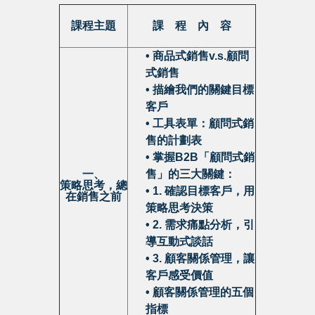
課程主題
課 程 內 容
• 商品式銷售v.s.顧問
式銷售
• 描繪我們的關鍵目標
客戶
• 工具表單：顧問式銷
售的計劃表
• 掌握
B2B
「顧問式銷
一、
售」的三大關鍵：
策略思考，總
• 1.
確認目標客戶，用
在銷售之前
策略思考決策
• 2.
需求痛點分析，引
導互動式談話
• 3.
顧客關係管理，讓
客戶感受價值
• 顧客關係管理的五個
指標