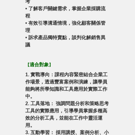
考
•
了解客戶關鍵需求，掌握企業採購流
程
•
有效引導溝通情境，強化顧客關係管
理
•
訴求產品獨特賣點，談判化解銷售異
議
適合對象
【
】
1. 實戰導向：課程內容緊密結合企業工
作場景，透過豐富案例和演練，讓學員
能夠將所學知識和工具應用於實際工作
中。
2. 工具落地： 強調問題分析和策略思考
工具的實際應用，引導學員掌握多種高
效的分析工具，並能在工作中靈活運
用。
3. 互動學習： 採用講授、案例分析、小