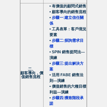
• 有價值的顧問式銷售
• 顧客導向的銷售流程
•
步驟一:建立信任關
係
• 工具表單：
客戶境況
要素
•
步驟二:探詢需求目
標
• SPIN
銷售提問法—
演練
•
步驟三:提出解決方
二、
案
顧客導向，價
• 活用
FABE
銷售法
值銷售流程
則
—
演練
• 價值銷售的六種目標
利益
—
演練
•
步驟四:獲致階段承
諾