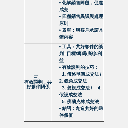
• 化解
銷售障礙，促進
成交
• 四種銷售異議與處理
原則
• 表單：與客戶承諾具
體內容
• 工具：共好夥伴的談
判--
目標/籌碼/底線/利
益
• 有效談判的技巧：
•
1.
價格爭議成交法 /
三、
2. 銳角成交法
有效談判，共
好夥伴關係
•
3. 忽視成交法 / 4.
假設成交法
•
5. 佛蘭克林成交法
• 結語：
創造共好的夥
伴價值