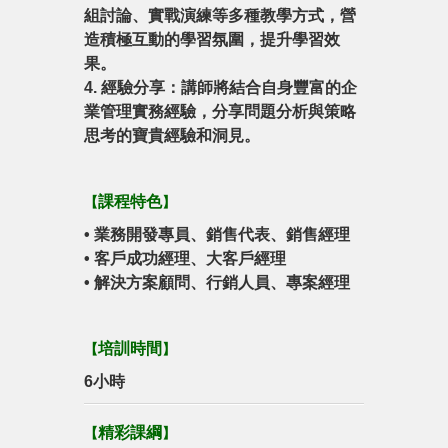
組討論、實戰演練等多種教學方式，營
造積極互動的學習氛圍，提升學習效
果。
4. 經驗分享：講師將結合自身豐富的企
業管理實務經驗，分享問題分析與策略
思考的寶貴經驗和洞見。
課程特色
【
】
•
業務開發專員、銷售代表、銷售經理
•
客戶成功經理、大客戶經理
•
解決方案顧問、行銷人員、專案經理
培訓時間
【
】
6小時
精彩課綱
【
】