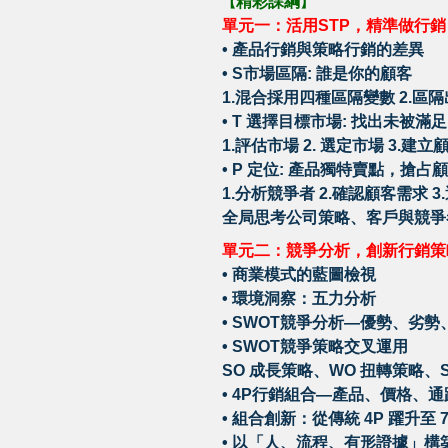
精彩課綱
【
】
單元一：活用STP，精準做行銷
• 產品行銷與策略行銷的差異
• S市場區隔: 誰是你的顧客
1.混合採用四種區隔變數 2.區
• T 選擇目標市場: 找出未被滿
1.評估市場 2. 選定市場 3.建
• P 定位: 產品獨特賣點，搶占
1.分析競爭者 2.確認顧客需求 
全局思考公司策略、客戶與競爭
單元二：競爭分析，創新行銷策
• 商業模式的藍圖檢視
• 環境洞察：五力分析
• SWOT競爭分析—優勢、劣
• SWOT競爭策略交叉運用
SO 成長策略、WO 扭轉策略、
• 4P行銷組合—產品、價格、
• 組合創新：從傳統 4P 躍升至 
• 以「人、流程、有形證據」