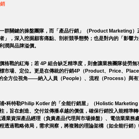
銷
關鍵的操盤團隊，而「產品行銷」（Product Marketin
者」，深入挖掘顧客痛點、剖析競爭態勢；也是對內的「影響力
利潤與品牌溢價。
格戰的紅海；若 4P 組合缺乏精準度，則會讓業務團隊徒勞無功
、定位。更是在傳統的行銷4P（Product、Price、Place
全方位視角——納入人員（People）、流程（Process）與有形證
Philip Kotler 的「全能行銷屋」（Holistic Marketin
柱，旨在創造、交付並傳播卓越的價值，確保行銷投入能精準轉
流通業資深產品經理（負責產品代理與市場操盤）、電信業業務
程透過戰略佈局，需求洞察，將複雜的理論架構（如全能行銷）