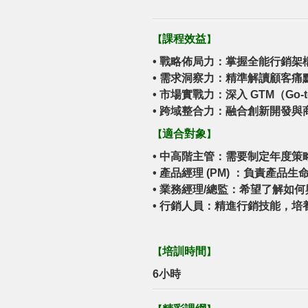
課程效益
【
】
•
戰略佈局力：掌握全能行銷架
•
需求洞察力：精準解讀顧客痛
•
市場實戰力：深入 GTM（Go-
•
跨域整合力：融合創新開發與
適合對象
【
】
• 中高階主管：需要制定年度策
• 產品經理 (PM) ：負責產品
• 業務經理/總監：希望了解如
• 行銷人員：精進行銷技能，
培訓時間
【
】
6小時