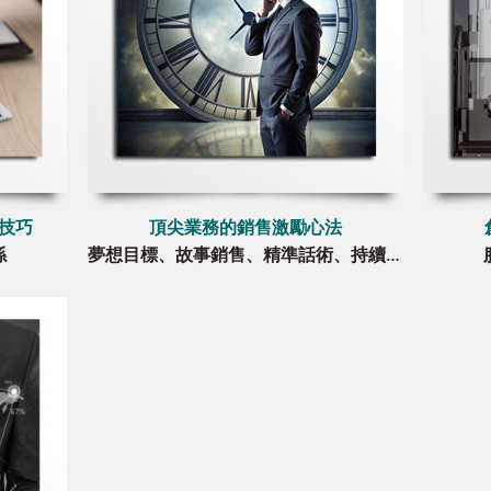
判技巧
頂尖業務的銷售激勵心法
係
夢想目標、故事銷售、精準話術、持續成交