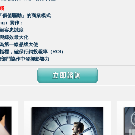
踐
向「價值驅動」的商業模式
ting）實作：
顧客忠誠度
與綜效最大化
為第一線品牌大使
指標，確保行銷投報率（ROI）
在跨部門協作中發揮影響力