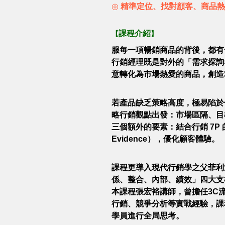
◎
精準定位、找對顧客、商品熱
課程介紹
【
】
服每一項暢銷商品的背後，都有一群
行銷經理既是對外的「需求探詢
意轉化為市場熱愛的商品，創造
若產品缺乏策略高度，極易陷於價
略行銷觀點出發：市場區隔、目標市場
三個額外的要素：結合行銷 7P 的
Evidence），優化顧客體驗。
課程更導入現代行銷學之父菲利浦•科特勒
係、整合、內部、績效」四大支
本課程張宏裕講師，曾擔任3C
行銷、競爭分析等實戰經驗，課
學員進行全局思考。