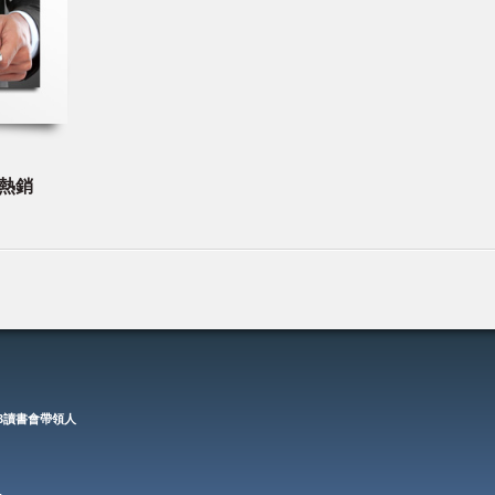
熱銷
23讀書會帶領人