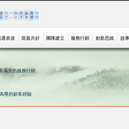
溝通表達
當責共好
團隊建立
服務行銷
創新思維
故
顧客滿意的服務行銷
客為尊的顧客經驗