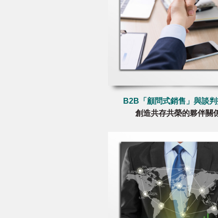
B2B「顧問式銷售」與談
創造共存共榮的夥伴關