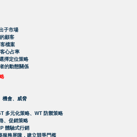
隔出子市場
足的顧客
立顧客檔案
顧客心占率
3.選擇定位策略
者的動態關係
略
勢、機會、威脅
ST 多元化策略、WT 防禦策略
通路、促銷策略
7P 體驗式行銷
構築服務屏障，建立競爭門檻