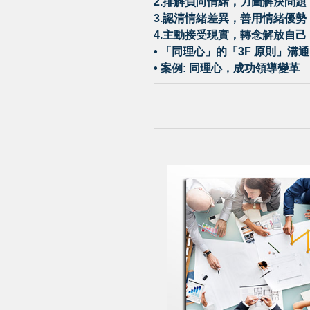
2.排解負向情緒，力圖解決問題
3.認清情緒差異，善用情緒優勢
4.主動接受現實，轉念解放自己
•
「同理心」的「3F 原則」溝通
•
案例: 同理心，成功領導變革