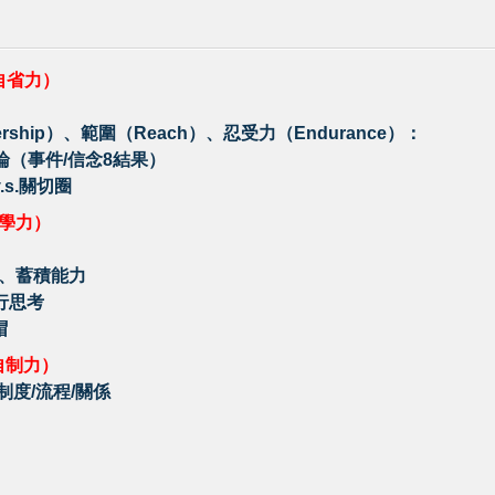
自省力）
ership）、範圍（Reach）、忍受力（Endurance）：
論（事件/信念8結果）
s.關切圈
自學力）
、蓄積能力
行思考
帽
自制力）
度/流程/關係