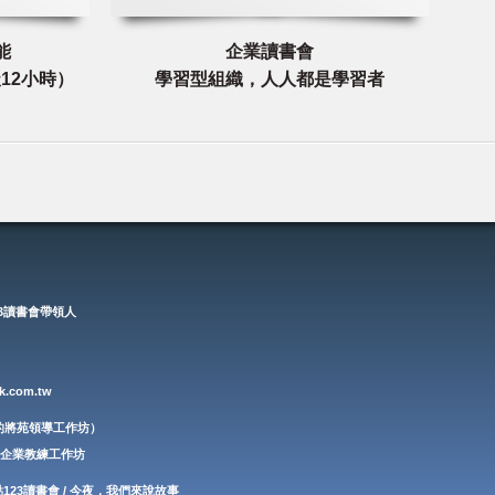
能
企業讀書會
12小時）
學習型組織，人人都是學習者
23讀書會帶領人
k.com.tw
（張宏裕的將苑領導工作坊）
 信望愛企業教練工作坊
點123讀書會 / 今夜，我們來說故事