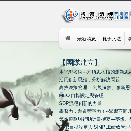
最新消息
孫子兵法
【團隊建立】
水平思考術---六頂思考帽的創新思
活用創新思維，分析解決問題
高效決策管理--- 宏觀洞察、創新
MBO 目標設定與管理
SOP流程創新的力量
學習力，創造競爭力！--學習不同
策略規劃與行動計畫撰寫—夢想、
OKR目標設定與 SIMPLE績效管理