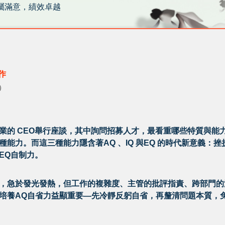
部屬滿意，績效卓越
作
）
業的 CEO舉行座談，其中詢問招募人才，最看重哪些特質與能
能力。而這三種能力隱含著AQ 、IQ 與EQ 的時代新意義：
EQ自制力。
，急於發光發熱，但工作的複雜度、主管的批評指責、跨部門的
培養AQ自省力益顯重要—先冷靜反躬自省，再釐清問題本質，