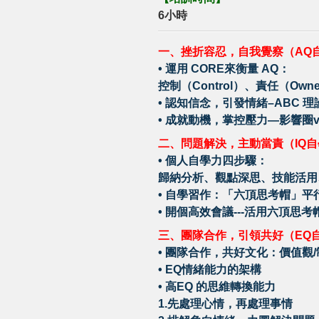
6小時
一、挫折容忍，自我覺察（AQ
•
運用 CORE來衡量 AQ：
控制（Control）、責任（Own
•
認知信念，引發情緒–ABC 理
•
成就動機，掌控壓力—影響圈v.
二、問題解決，主動當責（IQ
•
個人自學力四步驟：
歸納分析、觀點深思、技能活用
•
自學習作：「六頂思考帽」平
•
開個高效會議---活用六頂思考
三、團隊合作，引領共好（EQ
•
團隊合作，共好文化：價值觀/制
•
EQ情緒能力的架構
•
高EQ 的思維轉換能力
1.先處理心情，再處理事情