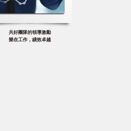
共好團隊的領導激勵
樂在工作，績效卓越