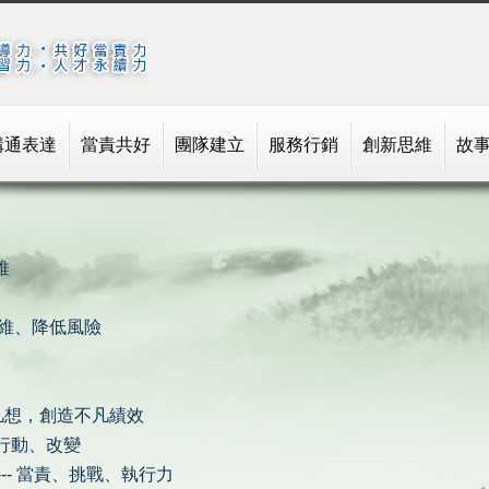
溝通表達
當責共好
團隊建立
服務行銷
創新思維
故
維
思維、降低風險
凡想，創造不凡績效
行動、改變
--- 當責、挑戰、執行力