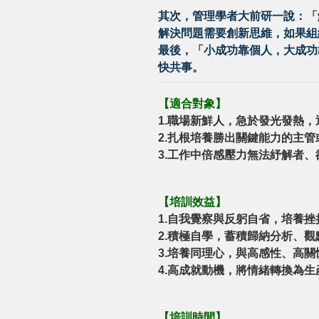
其次，管理學者大前研一說：「
解決問題需要創新思維，如果組
最後，「小成功靠個人，大成功
快共事。
【
適合對象
】
1.職場新鮮人，急於發光發熱
2.扎根培養勝出關鍵能力的主管
3.工作中倍感壓力無法紓解者
【培訓效益】
1.自我覺察與反躬自省，培養
2.積極自學，蓄積歸納分析、
3.培養同理心，與高感性、高
4.高成就動機，將情緒轉換為
【培訓時間】