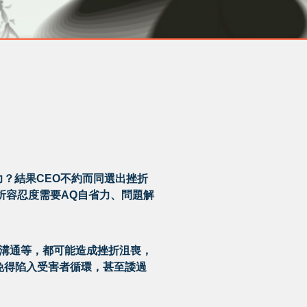
力？結果CEO不約而同選出挫折
挫折容忍度需要AQ自省力、問題解
溝通等，都可能造成挫折沮喪，
免得陷入受害者循環，甚至諉過