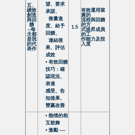
望、要求
五、
績效
有效運用當
承諾、
創造
責的
•
衡量進
與回
流程與回饋
饋
的方
度、給予
1.5
--
每
式提昇成員
回饋、
天都
的工
是我
作能力及投
•
連結後
的代
入度
果、評估
表作
成效
• 有效回饋
技巧：確
認現況、
表達
•
•
•
感受、告
知後果、
雙贏改善
• 熱情的相
互鼓舞
• 激勵 ----