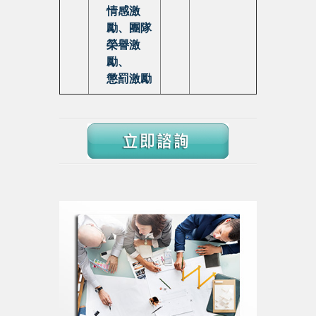
情感激
勵、團隊
榮譽激
勵、
懲罰激勵