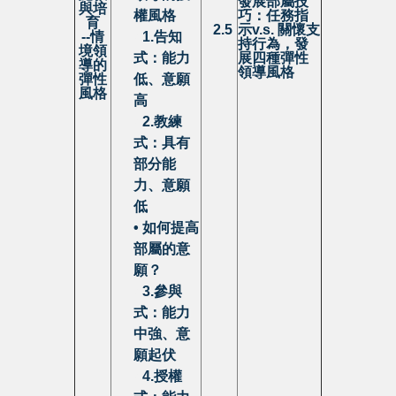
發展部屬技
與培
權風格
巧：
任務指
育
2.5
示
v.s.
關懷支
--
情
•
1.
告知
持行為
，發
境領
式：能力
展四種彈性
導的
領導風格
彈性
低、意願
風格
高
•
2.教練
式：具有
部分能
力、意願
低
• 如何提高
部屬的意
願？
•
3.
參與
式：能力
中強、意
願起伏
•
4.
授權