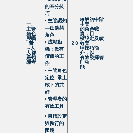
的區分技
巧
瞭解初中階
• 主管認知
一、
主管
—任務與
主管
的角色職
角色
責，目
角色
與職
標設定及績
• 成就動
責
2.0
效管
--
人
理技巧簡
機：做有
人都
介，以
價值的工
是領
有效發揮管
導者
理功
作
能。
• 主管角色
定位--承上
啟下的共
好
• 管理者的
有效工具
• 目標設定
與執行的
困境