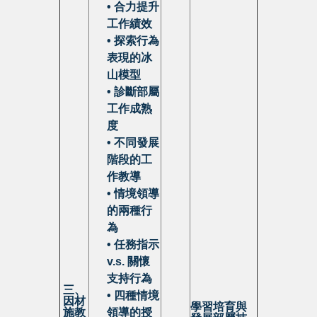
• 合力提升
工作績效
• 探索行為
表現的冰
山模型
• 診斷部屬
工作成熟
度
• 不同發展
階段的工
作教導
• 情境領導
的兩種行
為
• 任務指示
v.s.
關懷
支持行為
三、
• 四種情境
因材
學習培育與
施教
領導的授