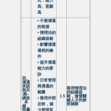
式：能力
高、意願
高
• 不善溝通
的根源
• 情理法的
組織規範
• 影響溝通
過程的條
件
• 提升溝通
能力的要
訣
四、
• 日常管理
溝通
承諾
與溝通的
善用
情理法
與共
範圍
的組織規
識
--
1.5
範，
激發
關
績效
• 善用外部
鍵人才的接
卓
反映，減
班梯隊
越，
部屬
少管理盲