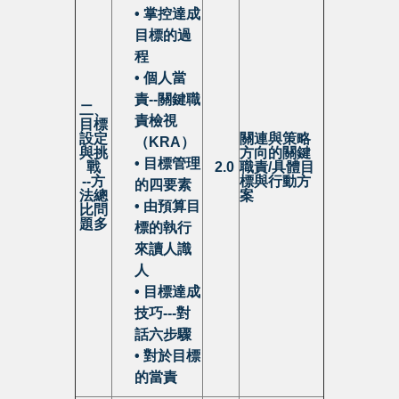
• 掌控達成
目標的過
程
• 個人當
責--關鍵職
二、
責檢視
目標
設定
關連與策略
（KRA）
與挑
方向的
關鍵
• 目標管理
戰
2.0
職責/
具體目
--
方
標與行動方
的四要素
法總
案
• 由預算目
比問
題多
標的執行
來讀人識
人
• 目標達成
技巧---對
話六步驟
• 對於目標
的當責