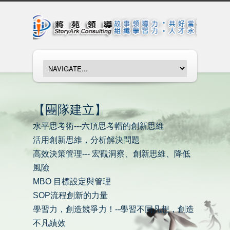
【團隊建立】
水平思考術---六頂思考帽的創新思維
活用創新思維，分析解決問題
高效決策管理--- 宏觀洞察、創新思維、降低
風險
MBO 目標設定與管理
SOP流程創新的力量
學習力，創造競爭力！--學習不同凡想，創造
不凡績效