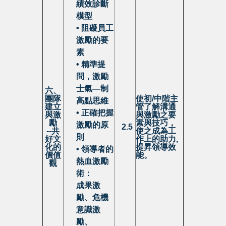
績效診斷
模型
• 阻礙員工
激勵的要
素
• 精準提
問，激勵
士氣—制
六、
團隊
使初/中階主
高點思維
建立
管了解溝通
• 正確把握
與激
與激勵之要
勵
素與技巧，
激勵的原
2.5
--
共
使之成為工
則
好文
作上的助力,
化的
提昇領導效
• 領導者的
價值
能。
熱血激勵
觀
術：
成果激
勵、危機
意識激
勵、