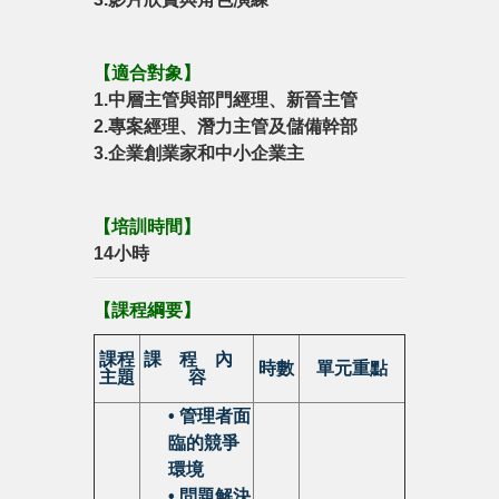
【
適合對象
】
1.中層主管與部門經理、新晉主管
2.專案經理、潛力主管及儲備幹部
3.企業創業家和中小企業主
【培訓時間】
14小時
【
課程綱要
】
課程
課 程 內
時數
單元重點
主題
容
• 管理者面
臨的競爭
環境
• 問題解決