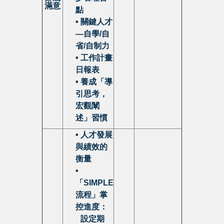
滿意
點
• 關鍵人才
—自學/自
省/自制力
• 工作計畫
日報表
• 養成「導
引思考，
宏觀闡
述」習慣
• 人才發展
與績效的
衡量
•
「SIMPLE
流程」掌
控進度：
•
設定期