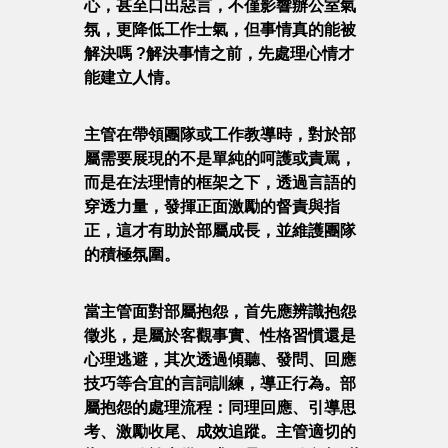
心，甚至口出惡言，不僅影響辦公室氣
氛，更降低工作士氣，但事情真的能被
解決嗎 ?解決事情之前，先處理心情才
能建立人情。
主管在帶領團隊或工作教導時，對於部
屬需要展現的不是單純的呵護或責罵，
而是在法理情的框架之下，透過言語的
穿透力量，發揮正面激勵的督責與指
正，這才有助於部屬成長，並維護團隊
的積極氛圍。
當主管面對部屬抱怨，首先應辨識抱怨
徵兆，是屬於客觀事實、性格習慣還是
心理逃避，其次透過傾聽、發問、回應
技巧等合宜的言詞訓練，導正行為。部
屬抱怨的處理流程：同理回應、引導思
考、激勵收尾、成效追蹤。主管適切的