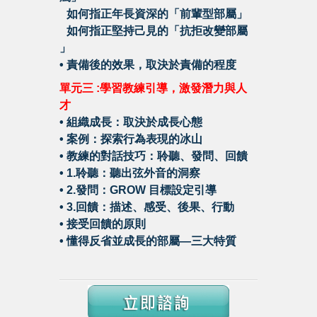
•
如何指正年長資深的「前輩型部屬」
•
如何指正堅持己見的「抗拒改變部屬
」
•
責備後的效果，取決於責備的程度
單元三 :學習教練引導，激發潛力與人
才
•
組織成長：取決於成長心態
•
案例：探索行為表現的冰山
•
教練的對話技巧：聆聽、發問、回饋
•
1.聆聽：聽出弦外音的洞察
•
2.發問：GROW 目標設定引導
•
3.回饋：描述、感受、後果、行動
•
接受回饋的原則
•
懂得反省並成長的部屬—三大特質