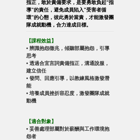
指正，敢於責備要求，是要勇敢負起“指
導”的責任，避免成員陷入”受害者循
環”的心態，彼此勇於當責，才能激發團
隊成就動機，合力達成目標。
【
課程效益
】
•
辨識抱怨徵兆，傾聽部屬抱怨，引導
思考
•
透過合宜言詞責備指正，溝通說服，
建立信任
•
發問、回應引導，以教練風格激發潛
能
•
培養成員挫折容忍度，激發團隊成就
動機
【
適合對象
】
•
妥善處理部屬對於薪酬與工作環境抱
怨者