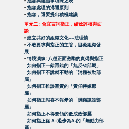
•
抱怨與建議事項陳述表
•
抱怨處理的溝通原則
•
抱怨，還要提出積極建議
單元二 : 合宜言詞指正，績效評核與面
談
•
建立共好的組織文化----法理情
•
不敢要求與指正的主管，阻礙組織發
展
•
情境演練: 八種正面激勵的責備與指正
•
如何指正一錯再錯的「無反省部屬」
•
如何指正不說就不動的「消極被動部
屬」
•
如何指正推諉塞責的「責任轉嫁部
屬」
•
如何指正報喜不報憂的「隱瞞說謊部
屬」
•
如何指正不得要領的低成效部屬
•
如何指正從 A+退步為A-的「無動力部
屬」