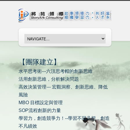
【團隊建立】
水平思考術---六頂思考帽的創新思維
活用創新思維，分析解決問題
高效決策管理--- 宏觀洞察、創新思維、降低
風險
MBO 目標設定與管理
SOP流程創新的力量
學習力，創造競爭力！--學習不同凡想，創造
不凡績效