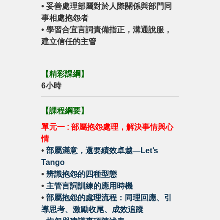
•
妥善處理部屬對於人際關係與部門同
事相處抱怨者
•
學習合宜言詞責備指正，溝通說服，
建立信任的主管
【精彩課綱】
6小時
【
課程綱要
】
單元一 : 部屬抱怨處理，解決事情與心
情
•
部屬滿意，還要績效卓越—Let’s
Tango
•
辨識抱怨的四種型態
•
主管言詞訓練的應用時機
•
部屬抱怨的處理流程：同理回應、引
導思考、激勵收尾、成效追蹤