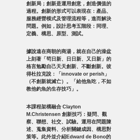
創新局；創新是運用創意，創造價值的
過程。創新的形式可以表現在：產品、
服務經營模式及管理流程等，進而解決
問題。例如，設計思考五階段：同理、
定義、構思、原型、測試。
據說遠在商朝的商湯，就在自己的澡盆
上刻著「茍日新、日日新、又日新」的
格言勉勵自己天天創新、不斷創新。彼
得杜拉克說：「innovate or perish」
（不創新就滅亡）。「給他魚吃，不如
教他釣魚的生存技巧」。
本課程架構融合 Clayton
M.Christensen 創新技巧：疑問、觀
察、聯想、社交、試驗。運用在問題陳
述、蒐集資料、分析關鍵成因、構思對
策等。此外並介紹Edward de Bono的