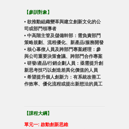
【
參訓對象
】
•
欲推動組織變革與建立創新文化的公
司或部門領導者
•
中高階主管及儲備幹部：需負責部門
策略規劃、流程優化、新產品/服務開發
•
核心幕僚人員及跨部門專案經理：參
與公司重要決策會議、跨部門合作專案
•
研發/產品/行銷企劃人員：亟需提升創
新思考技巧以創造差異化價值的人員
•
希望提升個人創新力：有系統改善工
作效率、優化流程或提出新想法的員工
【
課程大綱
】
單元一: 啟動創新思維