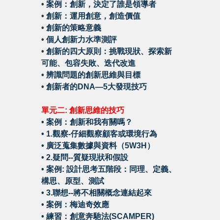
•
案例：創新，決定了誰是領導者
•
創新：運用創意，創造價值
•
創新的策略意義
•
個人創新力水準測評
•
創新的四大原則：挑戰現狀、探索新
可能、包容失敗、迭代改進
•
辨識問題的創新思維與目標
•
創新者的DNA—5大發現技巧
單元二: 創新思維的技巧
•
案例：創新和我有關嗎？
•
1.觀察-仔細觀察顧客或環境行為
•
廣泛蒐集數據與資料（5W3H）
•
2.疑問--質疑現狀和假設
•
案例: 設計思考五階段：同理、定義、
構思、原型、測試
•
3.聯想--將不相關概念連結起來
•
案例：梅迪奇效應
•
練習：創意奔馳法(SCAMPER)