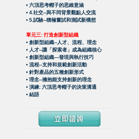
•
六頂思考帽子的思維意涵
•
4.社交--與不同背景觀點人交流
•
5.試驗--積極嘗試和測試新構想
單元三: 打造創新型組織
•
創新型組織--人才、流程、理念
•
人才--讓「探索者」成為組織核心
•
創新型組織—發現與執行技巧
•
流程--支持和規範創新活動
•
針對產品的五種創新形式
•
理念--擁抱能支持創新的理念
•
演練: 六頂思考帽子的決策溝通
•
結語