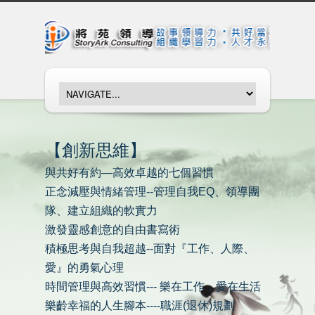
【創新思維】
與共好有約—高效卓越的七個習慣
正念減壓與情緒管理--管理自我EQ、領導團
隊、建立組織的軟實力
激發靈感創意的自由書寫術
積極思考與自我超越--面對『工作、人際、
愛』的勇氣心理
時間管理與高效習慣--- 樂在工作，愛在生活
樂齡幸福的人生腳本----職涯(退休)規劃