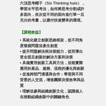
六頂思考帽子（Six Thinking hats），
學習水平思考法，如何將思考分割成許
多面向，依次從不同的面向進行單一且
充分的考量，以應付快速變革的環境。
【
課程效益
】
•
系統化建立創新思維框架，從不同角
度發掘問題並產生創意
•
提升問題解決與決策能力，從而導出
更全面且創新的解決方案和決策
•
具備實用創新工具與方法，並能實際
應用於產品、服務、流程的優化與創新
•
促進跨部門溝通與合作：學習與不同
背景的人交流，增進團隊決策效率與品
質
•
理解並參與組織創新文化，認識個人
在推動組織創新中的關鍵角色