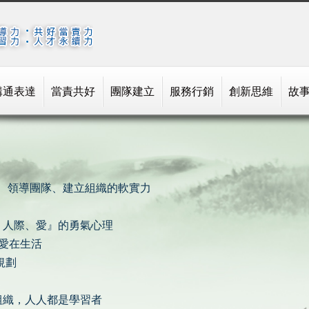
溝通表達
當責共好
團隊建立
服務行銷
創新思維
故
Q、領導團隊、建立組織的軟實力
、人際、愛』的勇氣心理
，愛在生活
規劃
組織，人人都是學習者