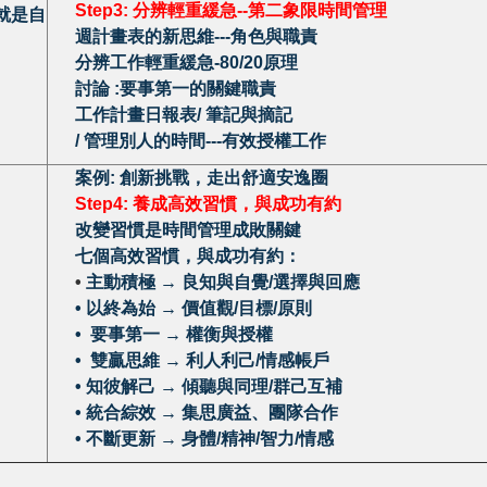
Step3:
分辨輕重緩急--第二象限時間管理
就是自
週計畫表的新思維---
角色與職責
分辨工作輕重緩急-80/20原理
討論 :
要事第一的關鍵職責
工作計畫日報表/ 筆記與摘記
/ 管理別人的時間---有效授權工作
案例: 創新挑戰，走出舒適安逸圈
Step4:
養成高效習慣，與成功有約
改變習慣是時間管理成敗關鍵
七個高效習慣，與成功有約：
•
主動積極 → 良知與自覺/選擇與回應
•
以終為始 → 價值觀/目標/原則
•
要事第一 → 權衡與授權
•
雙贏思維 → 利人利己/情感帳戶
•
知彼解己 → 傾聽與同理/群己互補
•
統合綜效 → 集思廣益、團隊合作
• 不斷更新 → 身體/精神/智力/情感