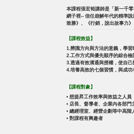
本課程張宏裕講師是「新一千零
網子裡-- 信任崩解年代的精
致勝》、《行銷，說出故事力》
【
課程效益
】
1.辨識方向與方法的意義，學
2.工作方式與優先順序的綜合
3.透過有效溝通與授權，使自己
4.培養高效的七個習慣，與成功
【
課程對象
】
•
想提昇工作效率與效益之人員
•
店長、督導者、企業內各部門
•
總經理室、經營企劃等中高階
•
對課程有興趣者