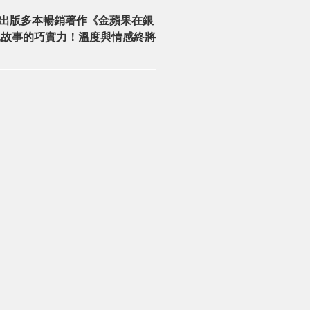
出版多本暢銷著作《金蘋果在銀
說故事的巧實力！溫度與情感終將