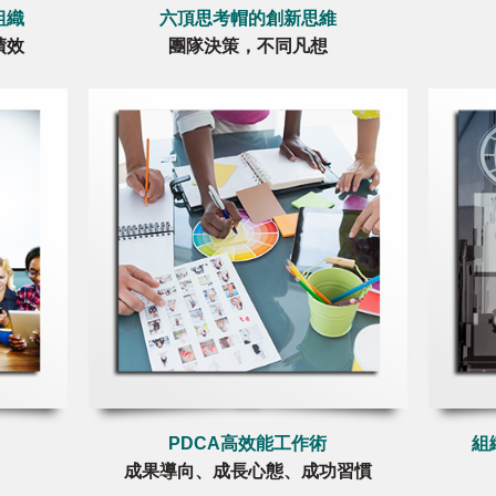
組織
六頂思考帽的創新思維
績效
團隊決策，不同凡想
PDCA高效能工作術
組
成果導向、成長心態、成功習慣