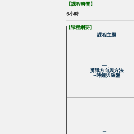
【
課程時間
】
6小時
課程綱要
【
】
課程主題
一、
辨識方向與方法
--
時鐘與羅盤
二、