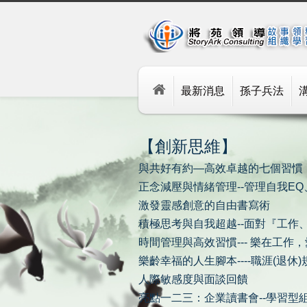
最新消息
孫子兵法
【創新思維】
與共好有約—高效卓越的七個習慣
正念減壓與情緒管理--管理自我E
激發靈感創意的自由書寫術
積極思考與自我超越--面對『工作
時間管理與高效習慣--- 樂在工作
樂齡幸福的人生腳本----職涯(退休)
人際敏感度與面談回饋
亮點一二三：企業讀書會--學習型